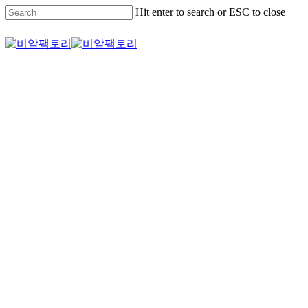
Skip
Hit enter to search or ESC to close
to
main
Close
content
Search