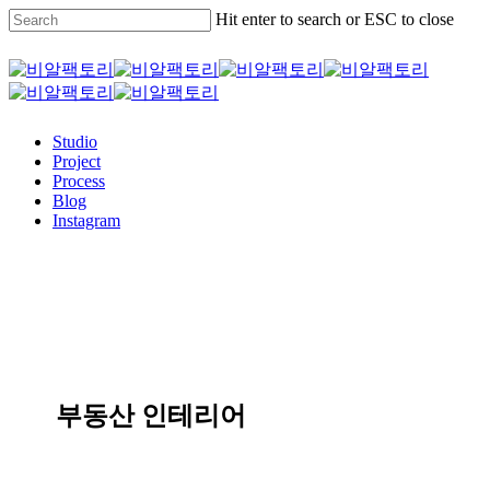
Skip
Hit enter to search or ESC to close
to
main
Close
content
Search
Menu
Studio
Project
Process
Blog
Instagram
부동산 인테리어