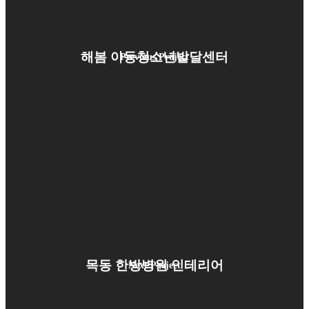
해봄 아동청소년발달센터
Previous Project
목동 한방병원 인테리어
Next Project