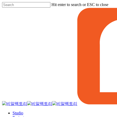
Skip
Hit enter to search or ESC to close
to
Close
main
Search
content
Menu
Studio